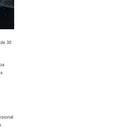
 de 30
aba
es
esional
n