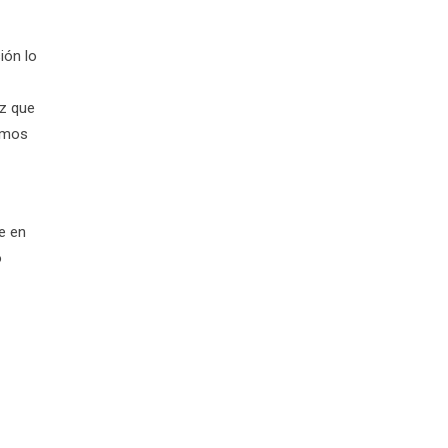
ión lo
ez que
damos
e en
o