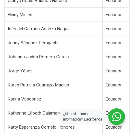
Gladys Rocio Bolaños Naranjo
Ecuador
Heidy Mieles
Ecuador
Inés del Carmen Asanza Nagua
Ecuador
Jenny Sánchez Perugachi
Ecuador
Johanna Judith Romero García
Ecuador
Jorge Yépez
Ecuador
Karen Patricia Guarnizo Macias
Ecuador
Karina Vasconez
Ecuador
Katherine Lilibeth Cajamarca Ramírez
Ecuador
¿Necesitas más
información?
Escríbenos
Katty Esperanza Cornejo Honores
Ecuador