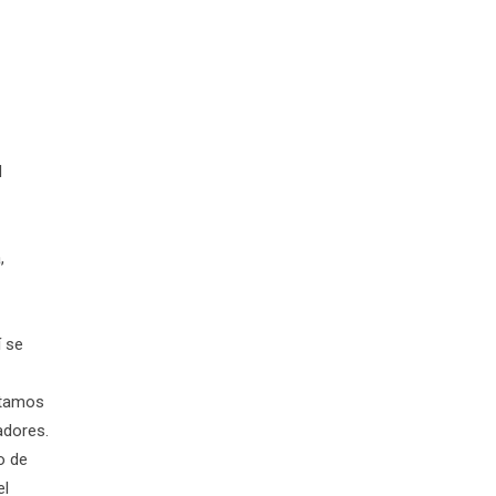
d
,
í se
stamos
adores.
o de
el