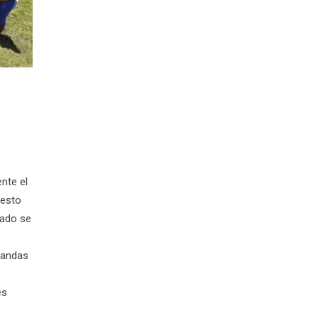
nte el
uesto
tado se
mandas
es