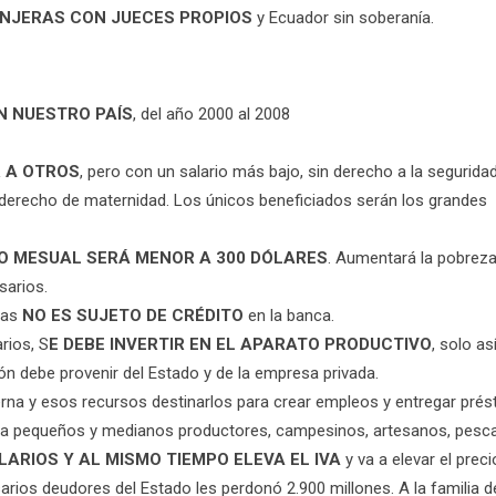
NJERAS CON JUECES PROPIOS
y Ecuador sin soberanía.
N NUESTRO PAÍS
, del año 2000 al 2008
 A OTROS
, pero con un salario más bajo, sin derecho a la segurida
n derecho de maternidad. Los únicos beneficiados serán los grandes
IO MESUAL SERÁ MENOR A 300 DÓLARES
. Aumentará la pobreza
sarios.
ias
NO ES SUJETO DE CRÉDITO
en la banca.
rios, S
E DEBE INVERTIR EN EL APARATO PRODUCTIVO
, solo as
n debe provenir del Estado y de la empresa privada.
terna y esos recursos destinarlos para crear empleos y entregar pré
es, a pequeños y medianos productores, campesinos, artesanos, pesc
LARIOS Y AL MISMO TIEMPO ELEVA EL IVA
y va a elevar el preci
rios deudores del Estado les perdonó 2.900 millones. A la familia d